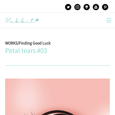
본문 바로가기
WORKS/Finding Good Luck
Petal tears #03